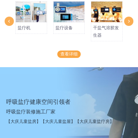
盐疗机
盐疗设备
干盐气溶胶发
岩
生器
生
查看详细
呼吸盐疗健康空间引领者
呼吸盐疗装修施工厂家
【大庆儿童盐房】【大庆儿童盐屋】【大庆儿童盐疗房】